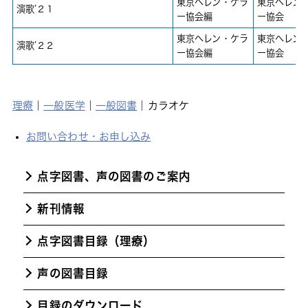
東京ヘレン・ケラ
東京ヘレン
演歌’２１
ー協会編
ー協会
東京ヘレン・ケラ
東京ヘレン
演歌’２２
ー協会編
ー協会
理療
｜
一般医学
｜
一般図書
｜
カラオケ
お問い合わせ・お申し込み
点字図書、声の図書のご案内
新刊情報
点字図書目録（理療）
声の図書目録
目録のダウンロード