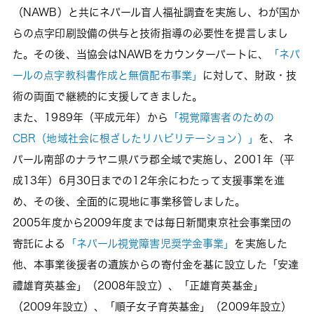
（NAWB）と共にネパール盲人福祉調査を実施し、わが国か
らの点字印刷設備の供与と技術指導の必要性を提言しまし
た。その後、当協会はNAWBをカウンターパートに、
「ネパ
ールの点字教科書作成と無償配布事業」
に対して、財政・技
術の両面で継続的に支援してきました。
また、1989年（平成元年）から
「視覚障害者のための
CBR（地域社会に根ざしたリハビリテーション）」
を、 ネ
パール南部のナラヤニ県バラ郡全域で実施し、2001年（平
成13年）6月30日までの12年余にわたって支援事業を進
め、その後、全面的に現地に事業移管しました。
2005年度から2009年度までは毎日新聞東京社会事業団の
寄託による
「ネパール視覚障害児奨学金事業」
を実施した
他、本事業後援者の遺族からの寄付金を基に設立した「安達
禮雄育英基金」（2008年設立）、「正雄育英基金」
（2009年設立）、「順子女子育英基金」（2009年設立）