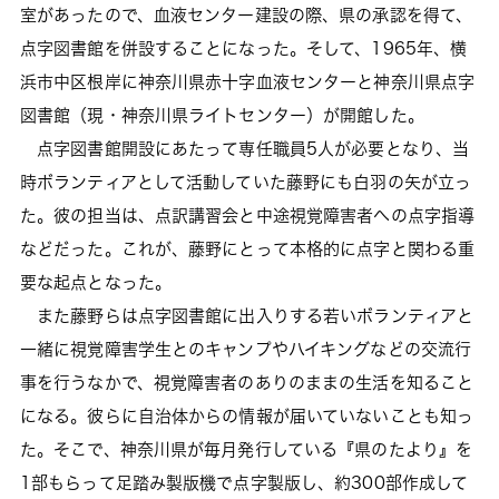
室があったので、血液センター建設の際、県の承認を得て、
点字図書館を併設することになった。そして、1965年、横
浜市中区根岸に神奈川県赤十字血液センターと神奈川県点字
図書館（現・神奈川県ライトセンター）が開館した。
点字図書館開設にあたって専任職員5人が必要となり、当
時ボランティアとして活動していた藤野にも白羽の矢が立っ
た。彼の担当は、点訳講習会と中途視覚障害者への点字指導
などだった。これが、藤野にとって本格的に点字と関わる重
要な起点となった。
また藤野らは点字図書館に出入りする若いボランティアと
一緒に視覚障害学生とのキャンプやハイキングなどの交流行
事を行うなかで、視覚障害者のありのままの生活を知ること
になる。彼らに自治体からの情報が届いていないことも知っ
た。そこで、神奈川県が毎月発行している『県のたより』を
1部もらって足踏み製版機で点字製版し、約300部作成して