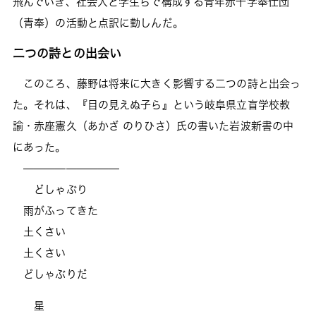
飛んでいき、社会人と学生らで構成する青年赤十字奉仕団
（青奉）の活動と点訳に勤しんだ。
二つの詩との出会い
このころ、藤野は将来に大きく影響する二つの詩と出会っ
た。それは、『目の見えぬ子ら』という岐阜県立盲学校教
諭・赤座憲久（あかざ のりひさ）氏の書いた岩波新書の中
にあった。
—————————
どしゃぶり
雨がふってきた
土くさい
土くさい
どしゃぶりだ
星