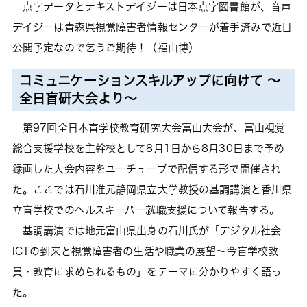
点字データとテキストデイジーは日本点字図書館が、音声
デイジーは青森県視覚障害者情報センターが着手済みで近日
公開予定なので乞うご期待！（福山博）
コミュニケーションスキルアップに向けて ～
全日盲研大会より～
第97回全日本盲学校教育研究大会富山大会が、富山視覚
総合支援学校を主幹校として8月1日から8月30日まで予め
録画した大会内容をユーチューブで配信する形で開催され
た。ここでは石川准元静岡県立大学教授の基調講演と香川県
立盲学校でのヘルスキーパー就職支援について報告する。
基調講演では地元富山県出身の石川氏が「デジタル社会
ICTの到来と視覚障害者の生活や職業の展望～今盲学校教
員・教育に求められるもの」をテーマに分かりやすく語っ
た。