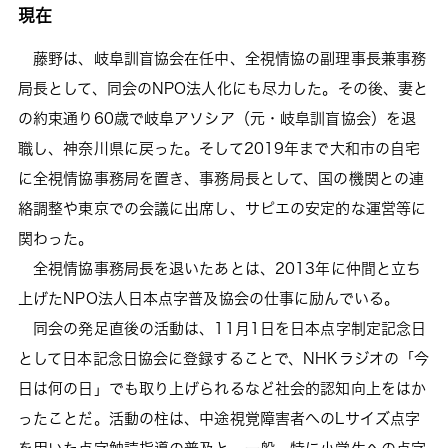
現在
藤野は、岐阜訓盲協会在任中、全視情協の副理事長兼事務
局長として、同会のNPO法人化にも尽力した。その後、妻と
の約束通り60歳で岐阜アソシア（元・岐阜訓盲協会）を退
職し、神奈川県に戻った。そして2019年まで大和市の自宅
に全視情協事務局を置き、事務局長として、国の機関との連
絡調整や東京での会議に出席し、サピエの安定的な運営等に
関わった。
全視情協事務局長を退いたあとは、2013年に仲間と立ち
上げたNPO法人日本点字普及協会の仕事に励んでいる。
同会の発足直後の活動は、11月1日を日本点字制定記念日
として日本記念日協会に登録することで、NHKラジオの「今
日は何の日」でも取り上げられるなど社会的認知向上をはか
ったことだ。活動の柱は、中途視覚障害者へのLサイズ点字