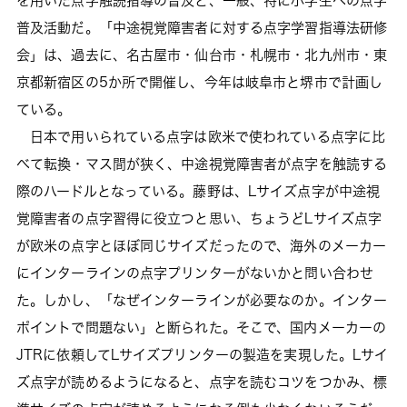
を用いた点字触読指導の普及と、一般、特に小学生への点字
普及活動だ。「中途視覚障害者に対する点字学習指導法研修
会」は、過去に、名古屋市・仙台市・札幌市・北九州市・東
京都新宿区の5か所で開催し、今年は岐阜市と堺市で計画し
ている。
日本で用いられている点字は欧米で使われている点字に比
べて転換・マス間が狭く、中途視覚障害者が点字を触読する
際のハードルとなっている。藤野は、Lサイズ点字が中途視
覚障害者の点字習得に役立つと思い、ちょうどLサイズ点字
が欧米の点字とほぼ同じサイズだったので、海外のメーカー
にインターラインの点字プリンターがないかと問い合わせ
た。しかし、「なぜインターラインが必要なのか。インター
ポイントで問題ない」と断られた。そこで、国内メーカーの
JTRに依頼してLサイズプリンターの製造を実現した。Lサイ
ズ点字が読めるようになると、点字を読むコツをつかみ、標