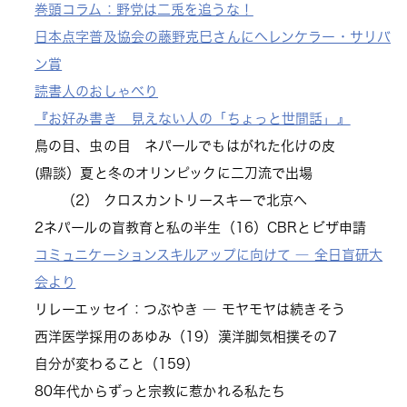
巻頭コラム：野党は二兎を追うな！
日本点字普及協会の藤野克巳さんにヘレンケラー・サリバ
ン賞
読書人のおしゃべり
『お好み書き 見えない人の「ちょっと世間話」』
鳥の目、虫の目 ネパールでもはがれた化けの皮
(鼎談）夏と冬のオリンピックに二刀流で出場
（2） クロスカントリースキーで北京へ
2ネパールの盲教育と私の半生（16）CBRとビザ申請
コミュニケーションスキルアップに向けて ― 全日盲研大
会より
リレーエッセイ：つぶやき ― モヤモヤは続きそう
西洋医学採用のあゆみ（19）漢洋脚気相撲その7
自分が変わること（159）
80年代からずっと宗教に惹かれる私たち