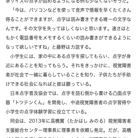
準サイズの点字が読めるようになる例も少なくないそうだ。
「今は、パソコンなどを使って音声で情報を早くたくさん
得ることができますが、点字は読み書きできる唯一の文字な
んです。その文字を失ってほしくないと思います。速さはと
もかく電話番号をメモするくらいの読み書きができるように
なって欲しいですね」と藤野は力説する。
小学生には、家の中にある点字を探してもらい、点字が身
近にあることを知ってもらう。それをきっかけに、視覚障害
者が社会で一緒に暮らしていることを知り、子供たちが手助
けできる社会になればと彼は願っている。
日本点字普及協会では、点字を読む側から書ける凸面点字
器「トツテンくん」を開発し、中途視覚障害者の点字習得や
小学生の点字体験学習に役立てている。
同会は、2013年に高橋實（たかはし みのる）視覚障害者
支援総合センター理事長に理事長を依頼し発足。だが、高橋