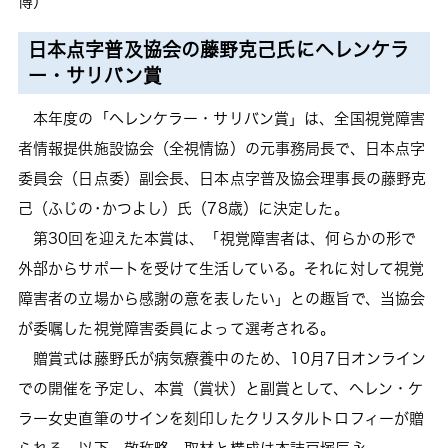
博）
日本点字普及協会の藤野克己氏にヘレンケラ
ー・サリバン賞
本年度の「ヘレンケラー・サリバン賞」は、全国視覚障害
者情報提供施設協会（全視情協）の元事務局長で、日本点字
委員会（日点委）副会長、日本点字普及協会理事長の藤野克
己（ふじの･かつよし）氏（78歳）に決定した。
第30回を迎えた本賞は、「視覚障害者は、何らかの形で
外部からサポートを受けて生活している。それに対して視覚
障害者の立場から感謝の意を表したい」との趣旨で、当協会
が委嘱した視覚障害委員によって選考される。
贈賞式は藤野氏が病気療養中のため、10月7日オンライン
での開催を予定し、本賞（賞状）と副賞として、ヘレン・ケ
ラー女史直筆のサインを刻印したクリスタルトロフィーが贈