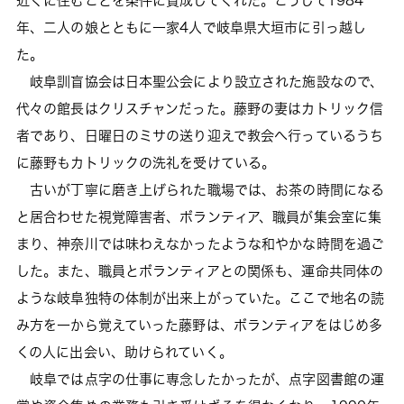
近くに住むことを条件に賛成してくれた。こうして1984
年、二人の娘とともに一家4人で岐阜県大垣市に引っ越し
た。
岐阜訓盲協会は日本聖公会により設立された施設なので、
代々の館長はクリスチャンだった。藤野の妻はカトリック信
者であり、日曜日のミサの送り迎えで教会へ行っているうち
に藤野もカトリックの洗礼を受けている。
古いが丁寧に磨き上げられた職場では、お茶の時間になる
と居合わせた視覚障害者、ボランティア、職員が集会室に集
まり、神奈川では味わえなかったような和やかな時間を過ご
した。また、職員とボランティアとの関係も、運命共同体の
ような岐阜独特の体制が出来上がっていた。ここで地名の読
み方を一から覚えていった藤野は、ボランティアをはじめ多
くの人に出会い、助けられていく。
岐阜では点字の仕事に専念したかったが、点字図書館の運