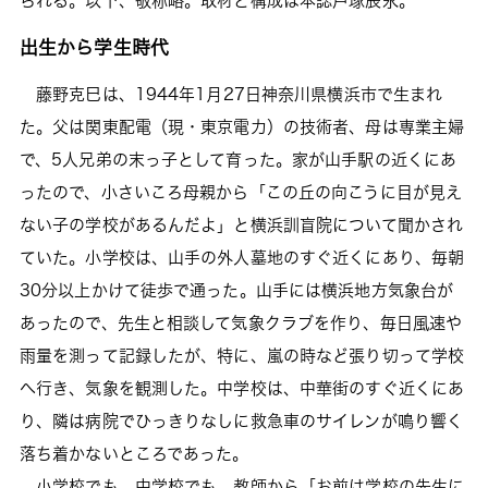
られる。以下、敬称略。取材と構成は本誌戸塚辰永。
出生から学生時代
藤野克巳は、1944年1月27日神奈川県横浜市で生まれ
た。父は関東配電（現・東京電力）の技術者、母は専業主婦
で、5人兄弟の末っ子として育った。家が山手駅の近くにあ
ったので、小さいころ母親から「この丘の向こうに目が見え
ない子の学校があるんだよ」と横浜訓盲院について聞かされ
ていた。小学校は、山手の外人墓地のすぐ近くにあり、毎朝
30分以上かけて徒歩で通った。山手には横浜地方気象台が
あったので、先生と相談して気象クラブを作り、毎日風速や
雨量を測って記録したが、特に、嵐の時など張り切って学校
へ行き、気象を観測した。中学校は、中華街のすぐ近くにあ
り、隣は病院でひっきりなしに救急車のサイレンが鳴り響く
落ち着かないところであった。
小学校でも、中学校でも、教師から「お前は学校の先生に