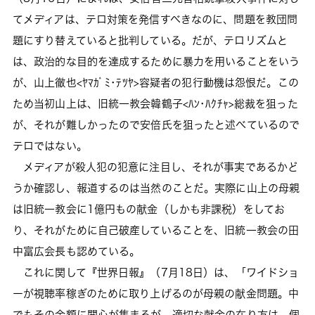
てメディアは、テロ対策を発信すべきなのに、問題を教団問
題にすり替えていると批判している。だが、テロリズムと
は、政治的な目的を達成するために暴力を用いることをいう
が、山上徹也<ﾔﾏｶﾞﾐ･ﾃﾂﾔ>容疑者の犯行動機は怨恨だ。この
ため当初山上は、旧統一教会韓鶴子<ﾊﾝ･ﾊｸﾁｬ>総裁を狙った
が、それが難しかったので安倍氏を狙ったと述べているので
テロではない。
メディアが殺人犯の犯意に注目し、それが事実であるかど
うか確認し、報道するのは当然のことだ。実際に山上の母親
は旧統一教会に1億円もの献金（しかも非課税）をしてお
り、それがために自己破産していることを、旧統一教会の田
中富広会長も認めている。
これに関して『世界日報』（7月18日）は、「ワイドショ
ーが視聴率稼ぎのために取り上げるのが母親の献金問題。中
でもその金額に関心が集まるが、適切な献金の在り方は、個