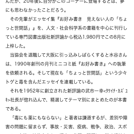
んだが、20年後に自分がこのコーナーに登場するとは、夢
にも思わなかったことだろう。
その先輩がエッセイ集『お好み書き 見えない人の「ちょ
っと世間話」』を、人文・社会科学系の書籍を中心に刊行し
ている専門図書出版社新評論から税込1,980円でこの8月に
上梓した。
当協会を退職して大阪に引っ込みしばらくすると水谷さん
は、1990年創刊の月刊ミニコミ紙『お好み書き』への執筆
を依頼される。そして現在も「ちょっと世間話」という少々
トゲと毒を含んだエッセイを連載している。
それを1952年に創立された新評論の武市一幸<ﾀｹｲﾁ･ｶｽﾞﾕ
ｷ>社長が惚れ込んで、精選してテーマ別にまとめたのが本書
である。
「毒にも薬にもならない」と著者は謙遜するが、差別や障
害の問題に留まらず、事故・災害、疫病、戦争、政治、スポ