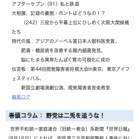
アフターセブン（91）私と鉄道
大相撲、記録の裏側・ホントはどうなの！？
（242）三役から平幕上位にひしめく次期大関候補
たち
時代の風：アジアのノーベル賞日本人眼科医受賞、
肥満・糖尿病を改善する腸内細菌発見、
脳にたまる異常たんぱく質の可視化に成功
伝言板：第44回視覚障害者将棋大会in東京、東京アイフ
ェスティバル、
新国立劇場演劇公演、視覚障害者音楽教室
編集ログ
巻頭コラム： 野党は二兎を追うな！
世界平和統一家庭連合（旧統一教会）系新聞『世界日報』
（8月16日）によれば、安倍晋三元首相銃撃殺人事件に対し