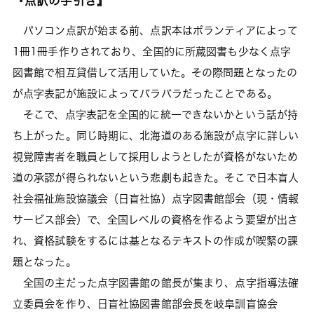
『点訳の手引き』
パソコン点訳が始まる前、点訳本はボランティアによって
1冊1冊手作りされており、全国的に所蔵図書も少なく点字
図書館で相互貸借して活用していた。その際問題となったの
が点字表記が施設によってバラバラだったことである。
そこで、点字表記を全国的に統一できないかという話が持
ち上がった。同じ時期に、北海道のある施設が点字に詳しい
視覚障害者を職員として採用しようとしたが資格がないため
道の承認が得られないという悲劇も起きた。そこで日本盲人
社会福祉施設協議会（日盲社協）点字図書館部会（現・情報
サービス部会）で、全国レベルの資格を作るよう要望が出さ
れ、資格試験をするには基となるテキストの作成が喫緊の課
題となった。
全国の主だった点字図書館の館長が集まり、点字指導法確
立委員会を作り、日盲社協図書館部会長を岐阜訓盲協会