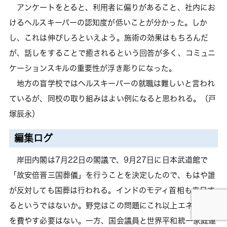
アンケートをとると、利用者に偏りがあること、社内にお
けるヘルスキーパーの認知度が低いことが分かった。しか
し、これは伸びしろといえよう。施術の効果はもちろんだ
が、話しをすることで癒されるという回答が多く、コミュニ
ケーションスキルの重要性が浮き彫りになった。
地方の盲学校ではヘルスキーパーの就職は難しいと言われ
ているが、同校の取り組みはよい例になると思われる。（戸
塚辰永）
編集ログ
岸田内閣は7月22日の閣議で、9月27日に日本武道館で
「故安倍晋三国葬儀」を行うことを決定したので、もはや誰
が反対しても国葬は行われる。インドのモディ首相も来日す
るというではないか。野党はこの問題にこれ以上エネルギー
を費やす必要はない。一方、国会議員と世界平和統一家庭連