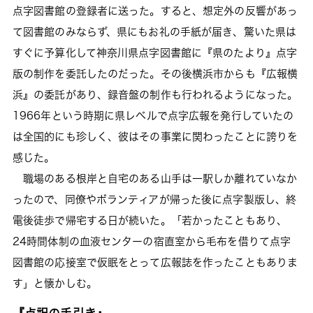
点字図書館の登録者に送った。すると、想定外の反響があっ
て図書館のみならず、県にもお礼の手紙が届き、驚いた県は
すぐに予算化して神奈川県点字図書館に『県のたより』点字
版の制作を委託したのだった。その後横浜市からも『広報横
浜』の委託があり、録音盤の制作も行われるようになった。
1966年という時期に県レベルで点字広報を発行していたの
は全国的にも珍しく、彼はその事業に関わったことに誇りを
感じた。
職場のある根岸と自宅のある山手は一駅しか離れていなか
ったので、同僚やボランティアが帰った後に点字製版し、終
電後徒歩で帰宅する日が続いた。「若かったこともあり、
24時間体制の血液センターの宿直室から毛布を借りて点字
図書館の応接室で仮眠をとって広報誌を作ったこともありま
す」と懐かしむ。