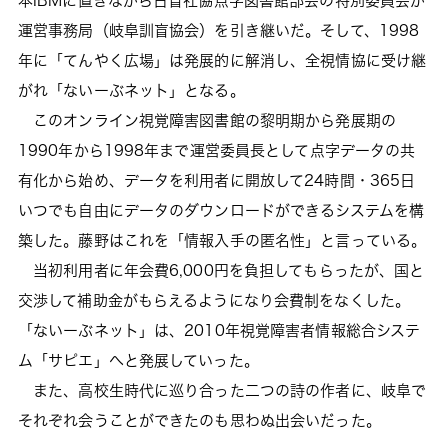
本IBMに置きながら日盲社協点字図書館部会の特別委員会が
運営事務局（岐阜訓盲協会）を引き継いだ。そして、1998
年に「てんやく広場」は発展的に解消し、全視情協に受け継
がれ「ないーぶネット」となる。
このオンライン視覚障害図書館の黎明期から発展期の
1990年から1998年まで運営委員長として点字データの共
有化から始め、データを利用者に開放して24時間・365日
いつでも自由にデータのダウンロードができるシステムを構
築した。藤野はこれを「情報入手の匿名性」と言っている。
当初利用者に年会費6,000円を負担してもらったが、国と
交渉して補助金がもらえるようになり会費制をなくした。
「ないーぶネット」は、2010年視覚障害者情報総合システ
ム「サピエ」へと発展していった。
また、高校生時代に巡り合った二つの詩の作者に、岐阜で
それぞれ会うことができたのも思わぬ出会いだった。