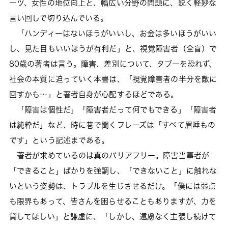
ーツ、女性の地位向上と、幅広い分野の問題に、鋭く軽妙な
言い回しで切り込んでいる。
「ハンディーはないほうがいいし、お金は多いほうがいい
し、見た目もいいほうが有利だ」と、視覚障害者（全盲）で
80歳の著者は言う。障害、差別について、タブーを恐れず、
社会の本質に迫っていく本書は、「視覚障害者の半分を敵に
回すかも…」と著者自身が心配するほどである。
「障害は個性だ」「障害者だって何でもできる」「障害者
は純粋だ」など、時に巷で聞くフレーズは「すべて眉唾もの
です」という記述まである。
著者が求めているのは真のバリアフリー。障害当事者が
「できること」ばかりを強調し、「できないこと」に触れな
いという姿勢は、トラブルを生じさせるだけ。「僕には弱点
も限界もあって、皆さんを困らせることもありますが、力を
貸してほしい」と謙虚に、「しかし、遠慮なく主張し続けて