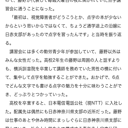
ので、藤野が代表して毎週火曜日の夜に開かれていた点字講
習会に通うことになった。
「最初は、視覚障害者がどうこうとか、点字の本が少ない
からという思いからではなくて、ちょうど通学途上の沿線に
日赤支部があったので点字を習ったんです」と当時を振り返
る。
講習会には多くの勤労青少年が参加していて、藤野以外は
みんな女性だった。高校2年生の藤野は周囲の人と話すより
も、横浜訓盲院を卒業して講師を務めていた男性の横に付い
て、集中して点字を勉強することができた。おかげで、6点
でどんな文字でも書ける点字の魅力を十分に味わうことがで
き、どっぷりとつかっていった。
高校を卒業すると、日本電信電話公社（現NTT）に入社し
た。配属先は偶然にも日赤神奈川県支部の近所だった。藤野
は仕事のあとや休み時間にまっしぐらに日赤神奈川県支部に