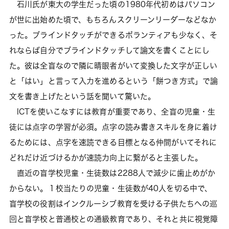
石川氏が東大の学生だった頃の1980年代初めはパソコン
が世に出始めた頃で、もちろんスクリーンリーダーなどなか
った。ブラインドタッチができるボランティアも少なく、そ
れならば自分でブラインドタッチして論文を書くことにし
た。彼は全盲なので隣に晴眼者がいて変換した文字が正しい
と「はい」と言って入力を進めるという「餅つき方式」で論
文を書き上げたという話を聞いて驚いた。
ICTを使いこなすには教育が重要であり、全盲の児童・生
徒には点字の学習が必須。点字の読み書きスキルを身に着け
るためには、点字を速読できる目標となる仲間がいてそれに
どれだけ近づけるかが速読力向上に繋がると主張した。
直近の盲学校児童・生徒数は2288人で減少に歯止めがか
からない。１校当たりの児童・生徒数が40人を切る中で、
盲学校の役割はインクルーシブ教育を受ける子供たちへの巡
回と盲学校と普通校との通級教育であり、それと共に視覚障