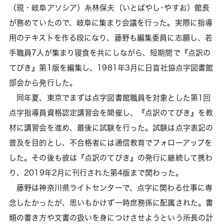
（現・岐阜アソシア）糸林保夫（いとばやし･やすお）館長
が務めていたので、岐阜に集まり会議を行った。実際に指導
用のテキストを作る段になり、藤野も編集委員に志願し、若
手職員7人が集まり寝食を共にしながら、短期間で『点訳の
てびき』第1版を編集し、1981年3月に日盲社協点字図書館
部会から発行した。
同年夏、東京でまずは点字図書館職員を対象とした第1回
点字指導員資格認定講習会を開催し、『点訳のてびき』を教
材に講習会を進め、最後に試験を行った。試験は点字表記の
普及を目的とし、不合格者には通信教育でフォローアップを
した。その後も彼は『点訳のてびき』の発行に継続して携わ
り、2019年2月に刊行された第4版まで関わった。
藤野は神奈川県ライトセンターで、点字に関わる仕事に専
念したかったが、思いもかけず一時庶務係に配属された。書
類の書き方や文書の扱いを身につけさせようという所長の計