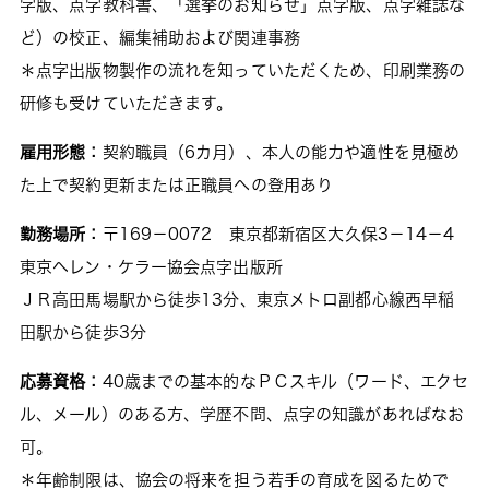
字版、点字教科書、「選挙のお知らせ」点字版、点字雑誌な
ど）の校正、編集補助および関連事務
＊点字出版物製作の流れを知っていただくため、印刷業務の
研修も受けていただきます。
雇用形態：
契約職員（6カ月）、本人の能力や適性を見極め
た上で契約更新または正職員への登用あり
勤務場所：
〒169－0072 東京都新宿区大久保3－14－4
東京ヘレン・ケラー協会点字出版所
ＪＲ高田馬場駅から徒歩13分、東京メトロ副都心線西早稲
田駅から徒歩3分
応募資格：
40歳までの基本的なＰＣスキル（ワード、エクセ
ル、メール）のある方、学歴不問、点字の知識があればなお
可。
＊年齢制限は、協会の将来を担う若手の育成を図るためで