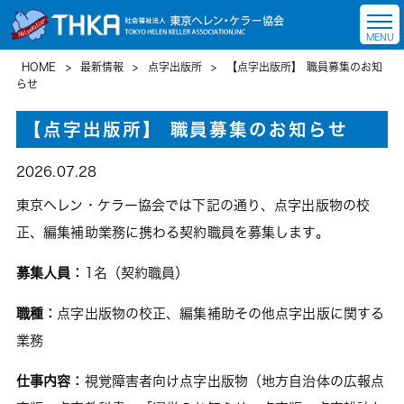
HOME
>
最新情報
>
点字出版所
>
【点字出版所】 職員募集のお知
らせ
【点字出版所】 職員募集のお知らせ
2026.07.28
東京ヘレン・ケラー協会では下記の通り、点字出版物の校
正、編集補助業務に携わる契約職員を募集します。
募集人員：
1名（契約職員）
職種：
点字出版物の校正、編集補助その他点字出版に関する
業務
仕事内容：
視覚障害者向け点字出版物（地方自治体の広報点