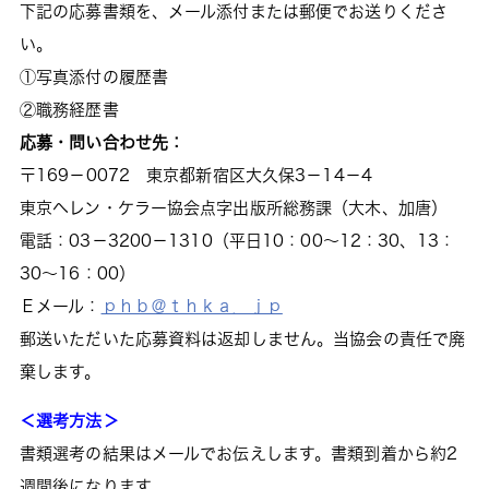
下記の応募書類を、メール添付または郵便でお送りくださ
い。
①写真添付の履歴書
②職務経歴書
応募・問い合わせ先：
〒169－0072 東京都新宿区大久保3－14－4
東京ヘレン・ケラー協会点字出版所総務課（大木、加唐）
電話：03－3200－1310（平日10：00～12：30、13：
30～16：00）
Ｅメール：
ｐｈｂ＠ｔｈｋａ．ｊｐ
郵送いただいた応募資料は返却しません。当協会の責任で廃
棄します。
＜選考方法＞
書類選考の結果はメールでお伝えします。書類到着から約2
週間後になります。