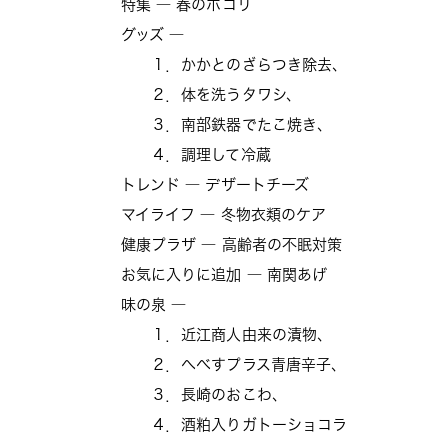
特集 ― 春のホコリ
グッズ ―
１．かかとのざらつき除去、
２．体を洗うタワシ、
３．南部鉄器でたこ焼き、
４．調理して冷蔵
トレンド ― デザートチーズ
マイライフ ― 冬物衣類のケア
健康プラザ ― 高齢者の不眠対策
お気に入りに追加 ― 南関あげ
味の泉 ―
１．近江商人由来の漬物、
２．へべすプラス青唐辛子、
３．長崎のおこわ、
４．酒粕入りガトーショコラ