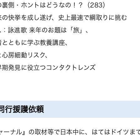
の裏側・ホントはどうなの！？（283）
快挙を成し遂げ、史上最速で綱取りに挑む
ス：詠進歌 来年のお題は「旅」、
とともに学ぶ教養講座、
心房細動リスク、
発見に役立つコンタクトレンズ
同行援護依頼
ャーナル』の取材等で日本中に、はてはドイツま