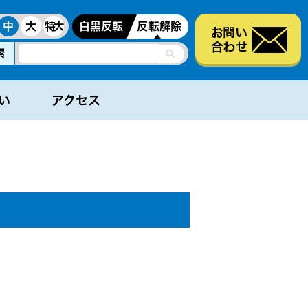
白黒反転
反転解除
中
大
特大
索
い
アクセス