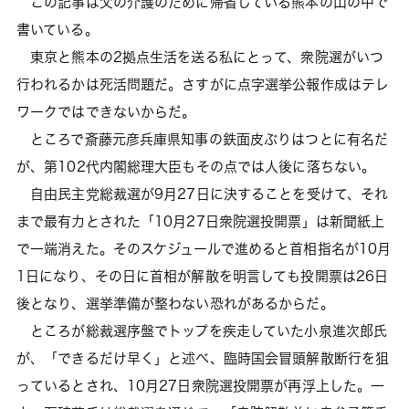
この記事は父の介護のために帰省している熊本の山の中で
書いている。
東京と熊本の2拠点生活を送る私にとって、衆院選がいつ
行われるかは死活問題だ。さすがに点字選挙公報作成はテレ
ワークではできないからだ。
ところで斎藤元彦兵庫県知事の鉄面皮ぶりはつとに有名だ
が、第102代内閣総理大臣もその点では人後に落ちない。
自由民主党総裁選が9月27日に決することを受けて、それ
まで最有力とされた「10月27日衆院選投開票」は新聞紙上
で一端消えた。そのスケジュールで進めると首相指名が10月
1日になり、その日に首相が解散を明言しても投開票は26日
後となり、選挙準備が整わない恐れがあるからだ。
ところが総裁選序盤でトップを疾走していた小泉進次郎氏
が、「できるだけ早く」と述べ、臨時国会冒頭解散断行を狙
っているとされ、10月27日衆院選投開票が再浮上した。一