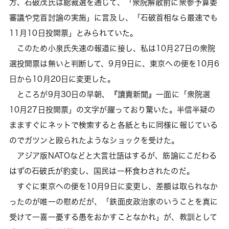
方、石破茂氏は総裁選を通じて、「衆院解散前に衆参予算委
審議や党首討論の実施」に言及し、「石破首相なら最速でも
11月10日投開票」とみられていた。
このため小泉氏失速の報道に接し、私は10月27日の衆院
選投開票は無いと判断して、9月9日に、東京への便を10月6
日から10月20日に変更した。
ところが9月30日の早朝、『讀賣新聞』一面に「衆院選
10月27日投開票」の文字が躍っており驚いた。半信半疑の
まますぐにネットで検索すると各紙ともに同様に報じている
のでガツンと殴られたようなショックを受けた。
アジア版NATOなどと大言壮語はするが、筋論にこだわる
はずの石破氏が豹変し、国民は一杯食わされたのだ。
すぐに東京への便を10月9日に変更し、差額は取られなか
ったのが唯一の慰めだが、「鉄面皮政治家のいうことを真に
受けて一喜一憂する愚をおかすことなかれ」が、教訓として