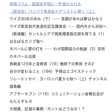
巻頭コラム：鉄面皮宰相に一杯食わされる
（座談会）パリパラ柔道金メダリストに聞く（上）
ウイズ30年の歩み（下）―― 笑顔があれば夢はかなう
ウイズ斯波前代表退任記念講演会 ―― 国内外から浜松へ
（新連載）セントルシアで視覚障害指圧師を育てる（1）
はるばるカリブ海へ
ネパールに愛の灯を ―― わが国際協力の軌跡（3）突然
のネパール出張
長崎盲125年と盲教育（19）戦時下の教育 その2
自分が変わること（184）予感はエゴイスティック
リレーエッセイ：ヨーロッパ夏から秋へ（上）チャンネル
諸島編
アフターセブン（116）コミュニケーション省略社会が
もたらすもの
大相撲、記録の裏側・ホントはどうなの！？