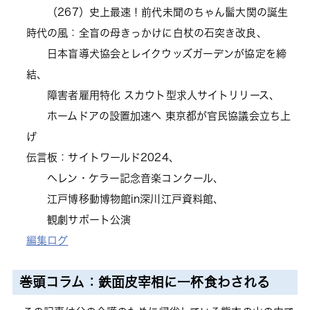
（267）史上最速！前代未聞のちゃん髷大関の誕生
時代の風：全盲の母きっかけに白杖の石突き改良、
日本盲導犬協会とレイクウッズガーデンが協定を締
結、
障害者雇用特化 スカウト型求人サイトリリース、
ホームドアの設置加速へ 東京都が官民協議会立ち上
げ
伝言板：サイトワールド2024、
ヘレン・ケラー記念音楽コンクール、
江戸博移動博物館in深川江戸資料館、
観劇サポート公演
編集ログ
巻頭コラム：鉄面皮宰相に一杯食わされる