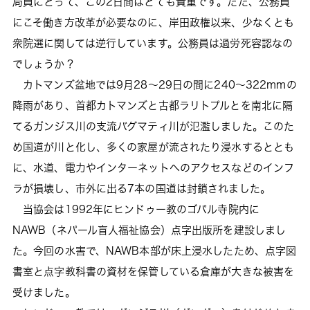
局員にとって、この2日間はとても貴重です。ただ、公務員
にこそ働き方改革が必要なのに、岸田政権以来、少なくとも
衆院選に関しては逆行しています。公務員は過労死容認なの
でしょうか？
カトマンズ盆地では9月28～29日の間に240～322mmの
降雨があり、首都カトマンズと古都ラリトプルとを南北に隔
てるガンジス川の支流バグマティ川が氾濫しました。このた
め国道が川と化し、多くの家屋が流されたり浸水するととも
に、水道、電力やインターネットへのアクセスなどのインフ
ラが損壊し、市外に出る7本の国道は封鎖されました。
当協会は1992年にヒンドゥー教のゴパル寺院内に
NAWB（ネパール盲人福祉協会）点字出版所を建設しまし
た。今回の水害で、NAWB本部が床上浸水したため、点字図
書室と点字教科書の資材を保管している倉庫が大きな被害を
受けました。