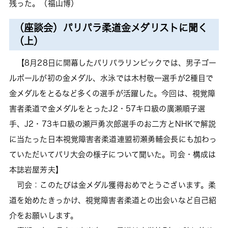
残った。（福山博）
（座談会）パリパラ柔道金メダリストに聞く
（上）
【8月28日に開幕したパリパラリンピックでは、男子ゴー
ルボールが初の金メダル、水泳では木村敬一選手が2種目で
金メダルをとるなど多くの選手が活躍した。今回は、視覚障
害者柔道で金メダルをとったJ2・57キロ級の廣瀬順子選
手、J2・73キロ級の瀬戸勇次郎選手のお二方とNHKで解説
に当たった日本視覚障害者柔道連盟初瀬勇輔会長にも加わっ
ていただいてパリ大会の様子について聞いた。司会・構成は
本誌岩屋芳夫】
司会：このたびは金メダル獲得おめでとうございます。柔
道を始めたきっかけ、視覚障害者柔道との出会いなど自己紹
介をお願いします。